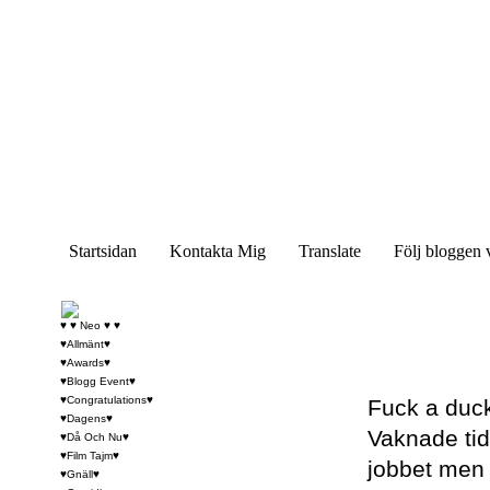
Startsidan
Kontakta Mig
Translate
Följ bloggen 
♥ ♥ Neo ♥ ♥
♥Allmänt♥
♥Awards♥
♥Blogg Event♥
♥Congratulations♥
Fuck a duck
♥Dagens♥
Vaknade tidi
♥Då Och Nu♥
♥Film Tajm♥
jobbet men 
♥Gnäll♥