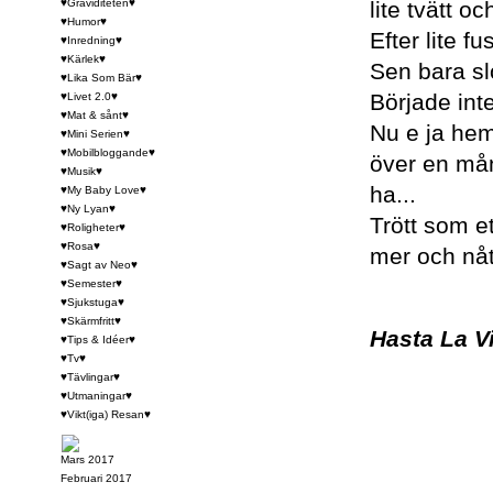
♥Graviditeten♥
lite tvätt 
♥Humor♥
Efter lite f
♥Inredning♥
♥Kärlek♥
Sen bara slö
♥Lika Som Bär♥
Började int
♥Livet 2.0♥
♥Mat & sånt♥
Nu e ja hemm
♥Mini Serien♥
♥Mobilbloggande♥
över en må
♥Musik♥
ha...
♥My Baby Love♥
♥Ny Lyan♥
Trött som et
♥Roligheter♥
♥Rosa♥
mer och nåt
♥Sagt av Neo♥
♥Semester♥
♥Sjukstuga♥
♥Skärmfritt♥
Hasta L
♥Tips & Idéer♥
♥Tv♥
♥Tävlingar♥
♥Utmaningar♥
♥Vikt(iga) Resan♥
Mars 2017
Februari 2017