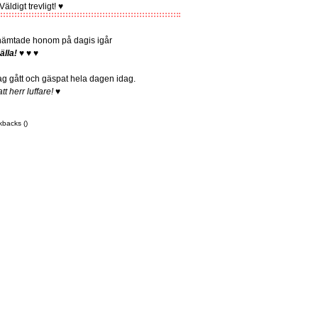
äldigt trevligt! ♥
hämtade honom på dagis igår
älla!
♥ ♥ ♥
jag gått och gäspat hela dagen idag.
t herr luffare!
♥
kbacks ()