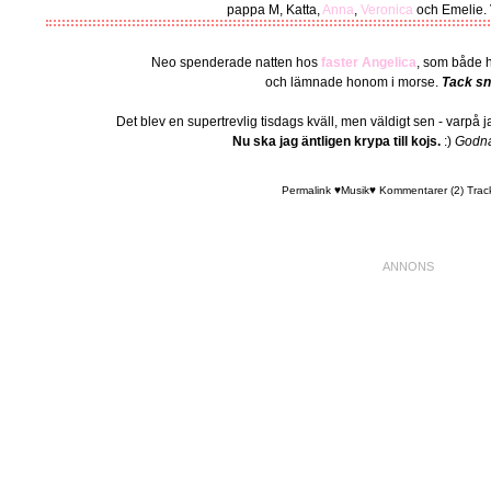
pappa M, Katta,
Anna
,
Veronica
och Emelie. V
Neo spenderade natten hos
faster Angelica
, som både 
och lämnade honom i morse.
Tack sn
Det blev en supertrevlig tisdags kväll, men väldigt sen - varpå 
Nu ska jag äntligen krypa till kojs.
:)
Godnat
Permalink
♥Musik♥
Kommentarer (2)
Trac