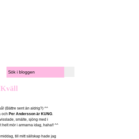
 Kväll
å! (Bättre sent än aldrig?) ^^
å och
Per Andersson är KUNG
.
svisslade, smälte, sjöng med i
 helt mör i armarna idag, haha!! ^^
ddag, till mitt sällskap hade jag