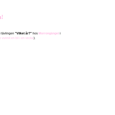
n!
i tävlingen
"Vilket år?"
hos
Morrongänget
i
e vunnit en bil i en vecka
).