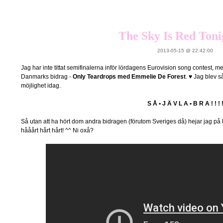
The Sky Is Red Tonig
2013-05-15 @ 22:42:00
Jag har inte tittat semifinalerna inför lördagens Eurovision song contest, 
Danmarks bidrag -
Only Teardrops med Emmelie De Forest
. ♥ Jag blev så
möjlighet idag.
S Å • J Ä V L A • B R A ! ! ! 
Så utan att ha hört dom andra bidragen (förutom Sveriges då) hejar jag på
hååårt hårt hårt! ^^ Ni oxå?