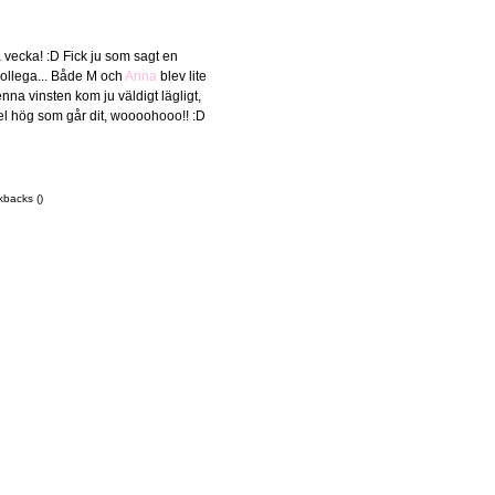
vecka! :D Fick ju som sagt en
ollega... Både M och
Anna
blev lite
na vinsten kom ju väldigt lägligt,
n hel hög som går dit, woooohooo!! :D
kbacks ()