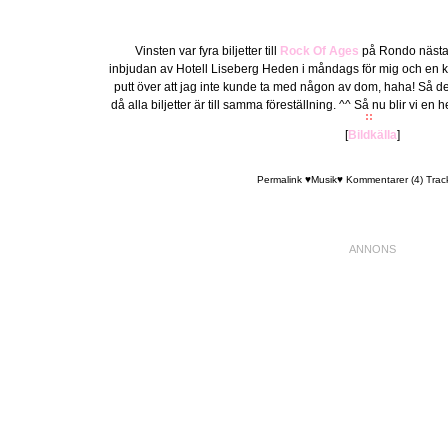
Vinsten var fyra biljetter till
Rock Of Ages
på Rondo nästa 
inbjudan av Hotell Liseberg Heden i måndags för mig och en k
putt över att jag inte kunde ta med någon av dom, haha! Så den
då alla biljetter är till samma föreställning. ^^ Så nu blir vi e
[
Bildkälla
]
Permalink
♥Musik♥
Kommentarer (4)
Trac