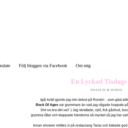
nslate
Följ bloggen via Facebook
Om mig
En Lyckad Tisdags
2014-01-22 @ 22:08:31
Igår kväll gjorde jag min debut på Rondo! ...som gäst allts
Rock Of Ages
var grymmare än vad jag vågade hoppats p
Shit va bra det va!!
:) Jag skrattade, njöt, fick gåshud, bu
grymma låtar och klappade händerna så mycket så jag har varit
Innan showen möttes vi på restaurang Taras och käkade god mi