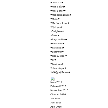
♥Livet 2.0♥
♥Mat & sånt♥
♥Mini Serien♥
♥Mobilbloggande♥
♥Musik♥
♥My Baby Love♥
♥Ny Lyan♥
♥Roligheter♥
♥Rosa♥
♥Sagt av Neo♥
♥Semester♥
♥Sjukstuga♥
♥Skärmfritt♥
♥Tips & Idéer♥
♥Tv♥
♥Tävlingar♥
♥Utmaningar♥
♥Vikt(iga) Resan♥
Mars 2017
Februari 2017
November 2016
Oktober 2016
Juli 2016
Juni 2016
April 2016