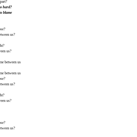
part?
so hard?
to blame
ose?
etween us?
ht?
ween us?
ome between us
ome between us
ose?
etween us?
ht?
ween us?
ose?
etween us?