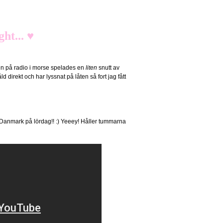
ht... ♥
men på radio i morse spelades en
liten
snutt av
ld direkt och har lyssnat på låten så fort jag fått
!
 Danmark på lördag!! :) Yeeey! Håller tummarna