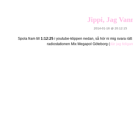
Jippi, Jag Van
2014-01-16 @ 20:12:15
Spola fram till
1:12:25
i youtube-klippen nedan, så hör ni mig svara rätt 
radiostationen Mix Megapol Göteborg (
där jag tidigar