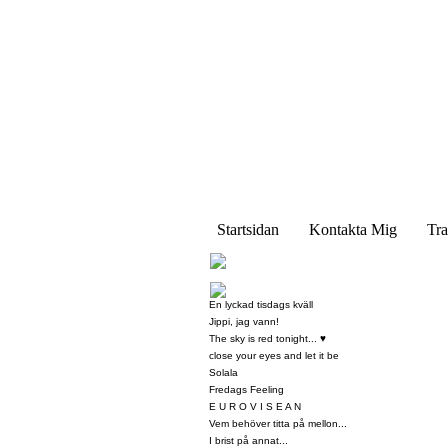
Startsidan
Kontakta Mig
Tra
En lyckad tisdags kväll
Jippi, jag vann!
The sky is red tonight... ♥
close your eyes and let it be
Solala
Fredags Feeling
E U R O V I S E A N
Vem behöver titta på mellon...
I brist på annat...