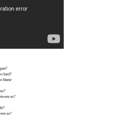
part?
so hard?
to blame
ose?
etween us?
ht?
ween us?