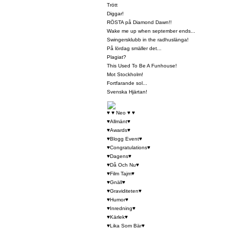
Trött
Diggar!
RÖSTA på Diamond Dawn!!
Wake me up when september ends...
Swingersklubb in the radhuslänga!
På lördag smäller det...
Plagiat?
This Used To Be A Funhouse!
Mot Stockholm!
Fortfarande sol...
Svenska Hjärtan!
♥ ♥ Neo ♥ ♥
♥Allmänt♥
♥Awards♥
♥Blogg Event♥
♥Congratulations♥
♥Dagens♥
♥Då Och Nu♥
♥Film Tajm♥
♥Gnäll♥
♥Graviditeten♥
♥Humor♥
♥Inredning♥
♥Kärlek♥
♥Lika Som Bär♥