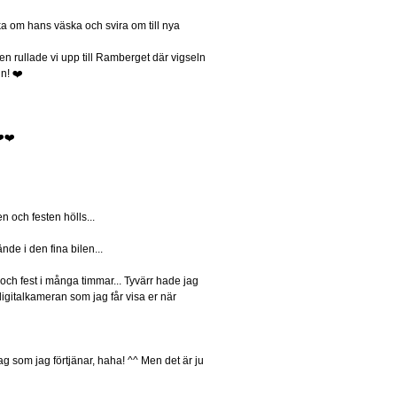
 om hans väska och svira om till nya
 rullade vi upp till Ramberget där vigseln
n! ❤️
️❤️
n och festen hölls...
de i den fina bilen...
 och fest i många timmar... Tyvärr hade jag
digitalkameran som jag får visa er när
jag som jag förtjänar, haha! ^^ Men det är ju