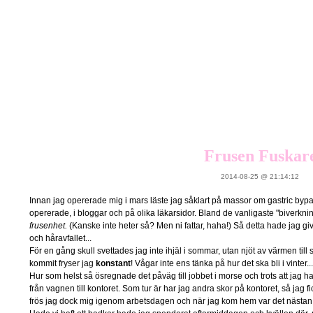
Frusen Fuskar
2014-08-25 @ 21:14:12
Innan jag opererade mig i mars läste jag såklart på massor om gastric bypas
opererade, i bloggar och på olika läkarsidor. Bland de vanligaste "biverkni
frusenhet.
(Kanske inte heter så? Men ni fattar, haha!) Så detta hade jag gi
och håravfallet...
För en gång skull svettades jag inte ihjäl i sommar, utan njöt av värmen til
kommit fryser jag
konstant
! Vågar inte ens tänka på hur det ska bli i vinter..
Hur som helst så ösregnade det påväg till jobbet i morse och trots att jag ha
från vagnen till kontoret. Som tur är har jag andra skor på kontoret, så jag 
frös jag dock mig igenom arbetsdagen och när jag kom hem var det nästan o