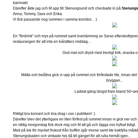
barnvakt.
Därefter åkte jag och M upp till Stenungsund och checkade in på
Stenung
Anna, Tommy, Sara och Erika.
Vi fick passande nog rummen i samma korridor... :)
En "fördrink" och mys på rummet samt överlämning av Saras efterskottspresen
restaurangen för att inta en tvårätters middag...
God mat och dryck med trevligt folk, snacka 
Mätta och belåtna gick vi upp på rummet och förfestade lite, innan det va
bryggan...
Laddat gäng längst fram bland 50+are
Riktigt bra konsert och bra drag i oss i publiken! :)
Därefter blev det ytterligare en liten förfest på rummet innan vi gick ner o
en viktig morgondag fick dock mig och M att gå och lägga oss hyfsat tidigt.
Med på tok för mycket frukost från buffén igår morse samt lite bakfylla mådd
Stenungsbaden och vinkade hej då till gänget för att rulla hemåt igen...