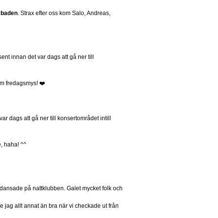
sbaden
. Strax efter oss kom Salo, Andreas,
t innan det var dags att gå ner till
om fredagsmys! ❤️
r dags att gå ner till konsertområdet intill
, haha! ^^
ch dansade på nattklubben. Galet mycket folk och
e jag allt annat än bra när vi checkade ut från