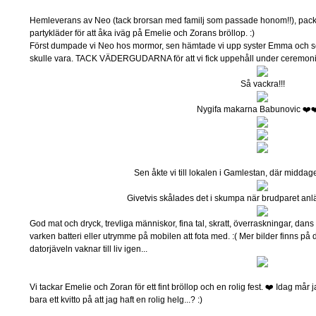
Hemleverans av Neo (tack brorsan med familj som passade honom!!), packa
partykläder för att åka iväg på Emelie och Zorans bröllop. :)
Först dumpade vi Neo hos mormor, sen hämtade vi upp syster Emma och sen
skulle vara. TACK VÄDERGUDARNA för att vi fick uppehåll under ceremoni
Så vackra!!!
Nygifa makarna Babunovic ❤️❤
Sen åkte vi till lokalen i Gamlestan, där middage
Givetvis skålades det i skumpa när brudparet anlän
God mat och dryck, trevliga människor, fina tal, skratt, överraskningar, dans
varken batteri eller utrymme på mobilen att fota med. :( Mer bilder finns på 
datorjäveln vaknar till liv igen...
Vi tackar Emelie och Zoran för ett fint bröllop och en rolig fest. ❤️ Idag mår 
bara ett kvitto på att jag haft en rolig helg...? :)