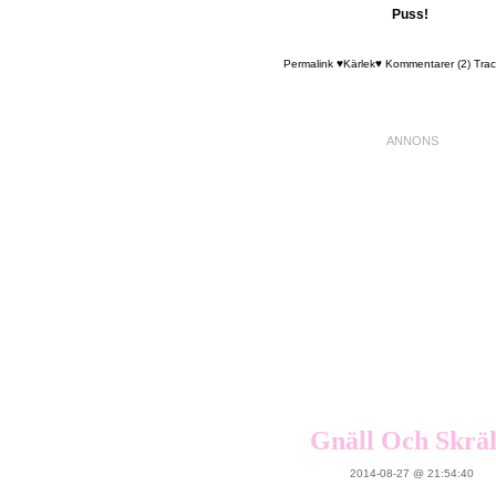
Puss!
Permalink
♥Kärlek♥
Kommentarer (2)
Trac
Gnäll Och Skräll
2014-08-27 @ 21:54:40