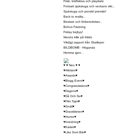
Frisk, kräftskiva och playdate
Fortsatt sjukstuga och veckans vikt...
Sjukstuga och pendel premiär!
Back to reality...
Biodate och förberedelser...
Bohus Fästning
Friday bejbyy!
Nervös kille på fritids
Vikt(ig) rapport från Skalleper
BILDBOMB - Höganäs
Hemma igen...
♥ ♥ Neo ♥ ♥
♥Allmänt♥
♥Awards♥
♥Blogg Event♥
♥Congratulations♥
♥Dagens♥
♥Då Och Nu♥
♥Film Tajm♥
♥Gnäll♥
♥Graviditeten♥
♥Humor♥
♥Inredning♥
♥Kärlek♥
♥Lika Som Bär♥