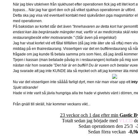
När jag blev utskriven från sjukhuset efter operationen fick jag ett litet kort
bypass... När jag har gjort den och på vilket sjukhus operationen är utförd.
Detta ska jag visa vid eventuell kontakt med sjukvården pga magsmärtor el
med operationen.
På baksidan av kortet står det även
"Innehavaren av detta kort har genomf
endast kan äta begränsade mängder mat, varför vi av medicinska skäl reko
restaurangbesök eller motsvarande."
(Står även på engelska!)
Jag har visat kortet vid ett fåtal tillfällen (då jag inte äter ute så ofta) men
middag på en thairestaurang. Visserligen var det en bufférestaurang så nån
frågade om jag kunde få betala samma pris som Neo, då jag ändå kommer
Tjejen i kassan (man betalade påväg in i restaurangen) kollade på mig so
nästan när hon svarade "
Det här är en buffé!! Du är vuxen och betalar vuxenpr
Jag svarade att jag inte KUNDE äta så mycket och att jag kommer äta mindr
Nu var det visserligen inte såååå farligt dyrt, men när man visar upp ett
int
Sjukt störande!
Hade vi inte varit så jävla hungriga alla tre hade vi givetvis vänt i dörren, m
Från gnäll till skräll, här kommer veckans vikt...
23 veckor och 1 dag efter min
Gastic B
Totalt sedan jag började med
VLCD
de
Sedan operationen den 25/3
-
Sedan förra veckan
-0,9