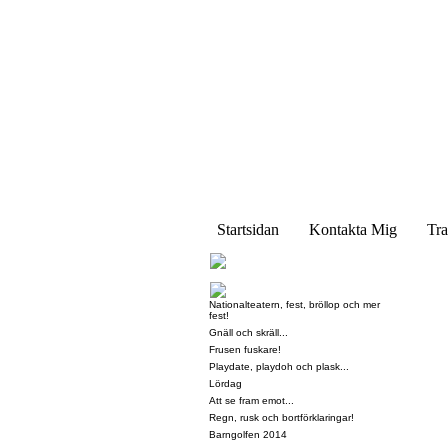
Startsidan
Kontakta Mig
Tra
Nationalteatern, fest, bröllop och mer
fest!
Gnäll och skräll...
Frusen fuskare!
Playdate, playdoh och plask...
Lördag
Att se fram emot...
Regn, rusk och bortförklaringar!
Barngolfen 2014