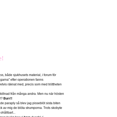
e!
s, både sjukhusets material, i forum för
ngarna" efter operationen fanns
vetvis räknat med, precis som med tröttheten
l skillnad från många andra. Men nu när hösten
.!?
Burr!!
de paraply så blev jag pisseblöt sista biten
fick av mig de blöta strumporna. Trots skobyte
hållbart...