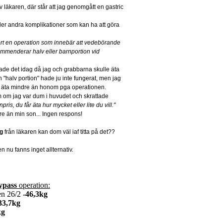
 av läkaren, där står att jag genomgått en gastric
ler andra komplikationer som kan ha att göra
ört en operation som innebär att vedebörande
mmenderar halv eller barnportion vid
 visade det idag då jag och grabbarna skulle äta
 "halv portion" hade ju inte fungerat, men jag
 äta mindre än honom pga operationen.
m om jag var dum i huvudet och skrattade
is, du får äta hur mycket eller lite du vill."
e än min son... Ingen respons!
yg
från läkaren kan dom väl iaf titta på det??
en nu fanns inget allternativ.
ypass
operation:
n 26/2
-46,3kg
33,7kg
kg