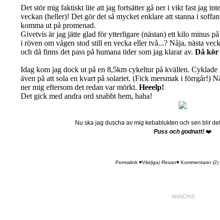
Det stör mig faktiskt lite att jag fortsätter gå ner i vikt fast jag
veckan (heller)! Det gör det så mycket enklare att stanna i soffan, 
komma ut på promenad.
Givetvis är jag jätte glad för ytterligare (nästan) ett kilo minus på
i röven om vågen stod still en vecka eller två...? Nåja, nästa v
och då finns det pass på humana tider som jag klarar av.
Då kör v
Idag kom jag dock ut på en 8,5km cykeltur på kvällen. Cyklade 
även på att sola en kvart på solariet. (Fick mersmak i förrgår!) Nä
ner mig eftersom det redan var mörkt.
Heeelp!
Det gick med andra ord snabbt hem, haha!
Nu ska jag duscha av mig kebablukten och sen blir det s
Puss och godnatt!
❤️
Permalink
♥Vikt(iga) Resan♥
Kommentarer (2)