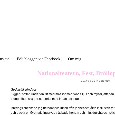
nslate
Följ bloggen via Facebook
Om mig
Nationalteatern, Fest, Bröll
2014-08-31 @ 21:17:16
God kväll söndag!
Ligger i soffan under en filt med massor med tända ljus och myser, efter en r
blogginlägg ska jag nog orka med innan jag stupar!
I fredags checkade jag ut redan vid lunch från jobbet och åkte in till stan f
och packa en övernattningsrygga åt både honom och mig, duscha och skic