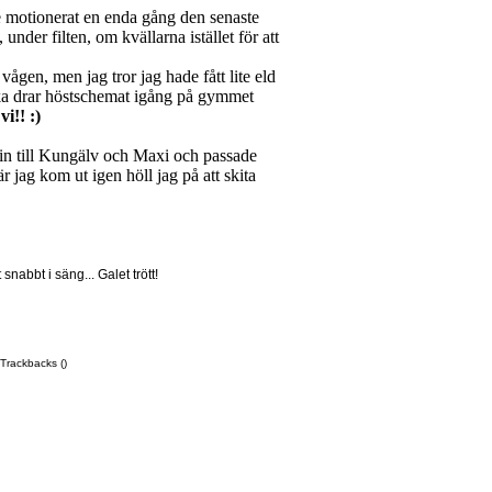
 inte motionerat en enda gång den senaste
under filten, om kvällarna istället för att
 vågen, men jag tror jag hade fått lite eld
ecka drar höstschemat igång på gymmet
i!! :)
in till Kungälv och Maxi och passade
r jag kom ut igen höll jag på att skita
nabbt i säng... Galet trött!
Trackbacks ()