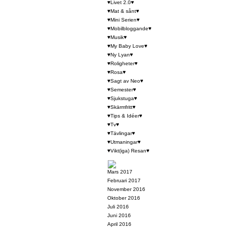
♥Livet 2.0♥
♥Mat & sånt♥
♥Mini Serien♥
♥Mobilbloggande♥
♥Musik♥
♥My Baby Love♥
♥Ny Lyan♥
♥Roligheter♥
♥Rosa♥
♥Sagt av Neo♥
♥Semester♥
♥Sjukstuga♥
♥Skärmfritt♥
♥Tips & Idéer♥
♥Tv♥
♥Tävlingar♥
♥Utmaningar♥
♥Vikt(iga) Resan♥
Mars 2017
Februari 2017
November 2016
Oktober 2016
Juli 2016
Juni 2016
April 2016