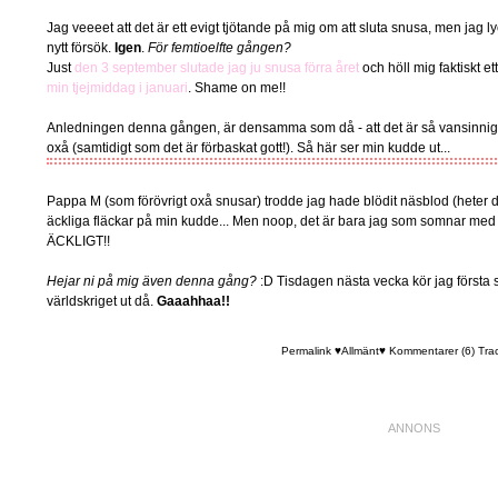
Jag veeeet att det är ett evigt tjötande på mig om att sluta snusa, men jag lyc
nytt försök.
Igen
.
För femtioelfte gången?
Just
den 3 september slutade jag ju snusa förra året
och höll mig faktiskt et
min tjejmiddag i januari
. Shame on me!!
Anledningen denna gången, är densamma som då - att det är så vansinnigt dyr
oxå (samtidigt som det är förbaskat gott!). Så här ser min kudde ut...
Pappa M (som förövrigt oxå snusar) trodde jag hade blödit näsblod (heter de
äckliga fläckar på min kudde... Men noop, det är bara jag som somnar med pr
ÄCKLIGT!!
Hejar ni på mig även denna gång?
:D Tisdagen nästa vecka kör jag första s
världskriget ut då.
Gaaahhaa!!
Permalink
♥Allmänt♥
Kommentarer (6)
Tra