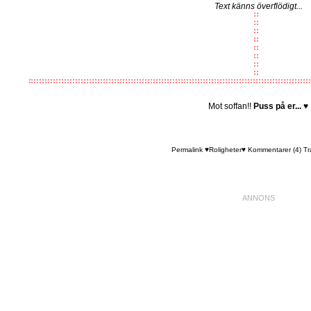
Text känns överflödigt...
Mot soffan!!
Puss på er...
♥
Permalink
♥Roligheter♥
Kommentarer (4)
Tr