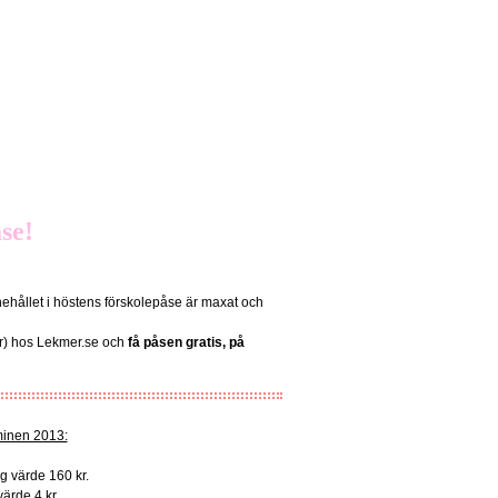
se!
nnehållet i höstens förskolepåse är maxat och
er) hos Lekmer.se och
få påsen gratis, på
minen 2013:
g värde 160 kr.
ärde 4 kr.