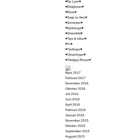
♥Ny Lyan♥
♥Roligheter♥
♥Rosa♥
♥Sagt av Neo♥
♥Semester♥
♥Sjukstuga♥
♥Skärmfritt♥
♥Tips & Idéer♥
♥Tv♥
♥Tävlingar♥
♥Utmaningar♥
♥Vikt(iga) Resan♥
Mars 2017
Februari 2017
November 2016
Oktober 2016
Juli 2016
Juni 2016
April 2016
Februari 2016
Januari 2016
November 2015
Oktober 2015
September 2015
Augusti 2015