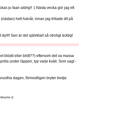
kas ju faan aldrig!! :( Nästa vecka gör jag ett
t (nästan) helt halvår, innan jag trillade dit på
t!! Sen är det självklart så otroligt äckligt
t blödit eller blött??) eftersom det va massa
illa under läppen, typ varje kväll. Som sagt -
nusfria dagen, förmodligen bryter tredje
ckbacks ()