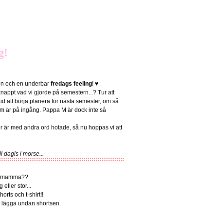
g!
gen och en underbar
fredags
feeling
! ♥
nappt vad vi gjorde på semestern...? Tur att
g tid att börja planera för nästa semester, om så
om är på ingång. Pappa M är dock inte så
 är med andra ord hotade, så nu hoppas vi att
 dagis i morse...
er mamma??
eller stor...
rts och t-shirt!!
t lägga undan shortsen.