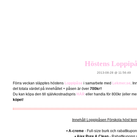
Höstens Loppipå
2013-08-28 @ 11:56:49
Förra veckan släpptes höstens
Loppipåse
i samarbete med
Lekmer.se
. I
det totala värdet på innehållet + påsen är över
700kr
!!
Du kan köpa den till självkostnadspris
HÄR
eller handla för 800kr (eller m
köpet
!
Innehåll Loppipåsen Förskola höst ter
•
A-creme
- Full-size burk och rabattkupon
•
Ajax Pure & Clean
- Rabattkupong v