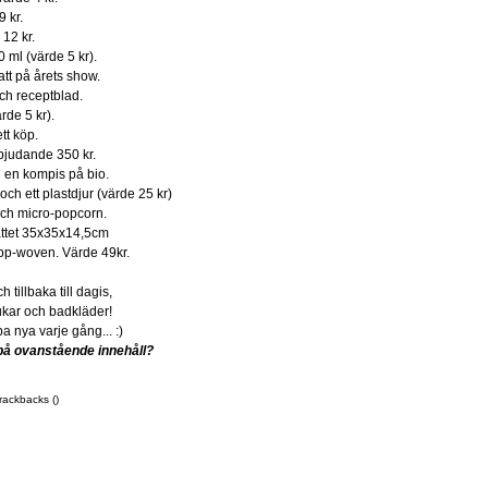
 kr.
12 kr.
ml (värde 5 kr).
tt på årets show.
och receptblad.
rde 5 kr).
tt köp.
bjudande 350 kr.
 en kompis på bio.
ch ett plastdjur (värde 25 kr)
och micro-popcorn.
åttet 35x35x14,5cm
 pp-woven. Värde 49kr.
 tillbaka till dagis,
dukar och badkläder!
pa nya varje gång... :)
 på ovanstående innehåll?
rackbacks ()