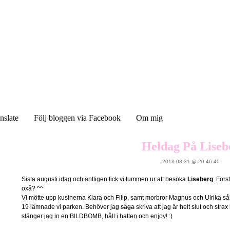
nslate
Följ bloggen via Facebook
Om mig
Heldag På Liseb
2013-08-31 @ 20:46:40
Sista augusti idag och äntligen fick vi tummen ur att besöka
Liseberg
. Först
oxå? ^^
Vi mötte upp kusinerna Klara och Filip, samt morbror Magnus och Ulrika såkla
19 lämnade vi parken. Behöver jag
säga
skriva att jag är helt slut och st
slänger jag in en BILDBOMB, håll i hatten och enjoy! :)