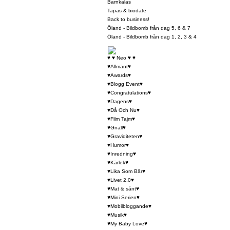
Barnkalas
Tapas & biodate
Back to business!
Öland - Bildbomb från dag 5, 6 & 7
Öland - Bildbomb från dag 1, 2, 3 & 4
♥ ♥ Neo ♥ ♥
♥Allmänt♥
♥Awards♥
♥Blogg Event♥
♥Congratulations♥
♥Dagens♥
♥Då Och Nu♥
♥Film Tajm♥
♥Gnäll♥
♥Graviditeten♥
♥Humor♥
♥Inredning♥
♥Kärlek♥
♥Lika Som Bär♥
♥Livet 2.0♥
♥Mat & sånt♥
♥Mini Serien♥
♥Mobilbloggande♥
♥Musik♥
♥My Baby Love♥