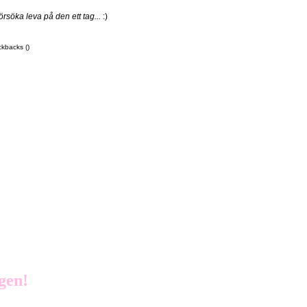
söka leva på den ett tag...
:)
ckbacks ()
Igen!