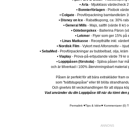
•
Arla
- Mjukklass värdecheck 29
•
Bonnierförlagen
- Pixibok värde 
•
Colgate
- Provförpackning barntandkräm 10 
•
Disney on Ice
- Rabattkupong, ca: 30% raba
•
General Mills
- Majs, saltfri (värde 8 kr) 
•
Göteborgskex
- Ballerina Päron (vä
•
Lekmer
- Flyer som ger 15% på e
•
Linas Matkasse
- Recepthäfte inkl. värder
•
Nordisk Film
- Vykort med Alfonsmotiv – bjud
•
SebaMed
- Provförpackningar av bubbelbad, olja, kräm o
•
Viaplay
- Prova-på-erbjudande värde 79 kr 
•
Loppipåsen (förskola)
- Själva påsen har m
och är tillverkad i 100% återvinningsbart material
Påsen är perfekt för att bära extrakläder fram och
som "tvättstugepåse" eller till blöta strandhan
Och givetvis till veckohandlingen för att slippa kö
Vad använder du din Loppipåse till när du tömt den
Permalink
♥Tips & Idéer♥
Kommentarer (0)
T