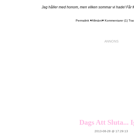
Jag håller med honom, men vilken sommar vi hade! Får för
Permalink
♥Allmänt♥
Kommentarer (1)
Tra
Dags Att Sluta... 
2013-08-28 @ 17:29:13