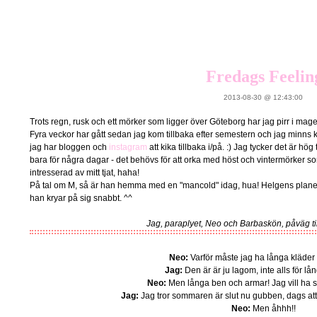
Fredags Feelin
2013-08-30 @ 12:43:00
Trots regn, rusk och ett mörker som ligger över Göteborg har jag pirr i ma
Fyra veckor har gått sedan jag kom tillbaka efter semestern och jag minns k
jag har bloggen och
instagram
att kika tillbaka i/på. :) Jag tycker det är hö
bara för några dagar - det behövs för att orka med höst och vintermörker s
intresserad av mitt tjat, haha!
På tal om M, så är han hemma med en "mancold" idag, hua! Helgens planer
han kryar på sig snabbt. ^^
Jag, paraplyet, Neo och Barbaskön, påväg till
Neo:
Varför måste jag ha långa kläd
Jag:
Den är är ju lagom, inte alls för lång 
Neo:
Men långa ben och armar! Jag vill ha sho
Jag:
Jag tror sommaren är slut nu gubben, dags at
Neo:
Men åhhh!!