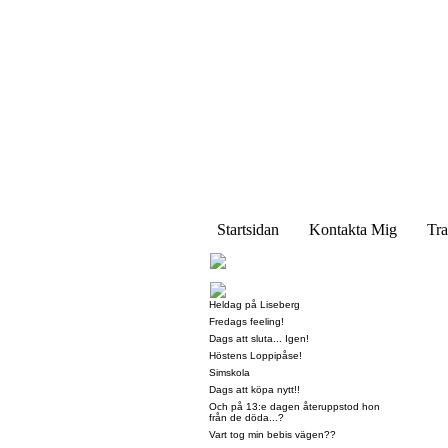
Startsidan
Kontakta Mig
Tra
Heldag på Liseberg
Fredags feeling!
Dags att sluta... Igen!
Höstens Loppipåse!
Simskola
Dags att köpa nytt!!
Och på 13:e dagen återuppstod hon
från de döda...?
Vart tog min bebis vägen??