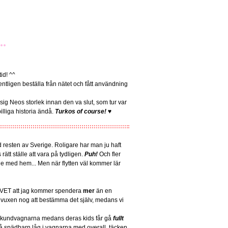
..
id! ^^
entligen beställa från nätet och fått användning
 sig Neos storlek innan den va slut, som tur var
lliga historia ändå.
Turkos of course!
♥
ed resten av Sverige. Roligare har man ju haft
ätt ställe att vara på tydligen.
Puh!
Och fler
ölje med hem... Men när flytten väl kommer lär
ag VET att jag kommer spendera
mer
än en
u vuxen nog att bestämma det själv, medans vi
i kundvagnarna medans deras kids får gå
fullt
 spädbarn låg i vagnarna med overall, täcken