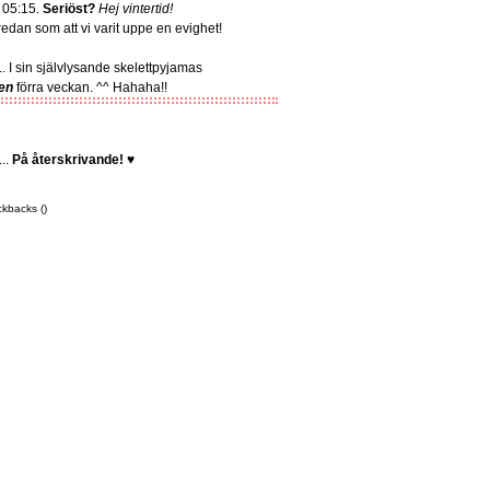
 05:15.
Seriöst?
Hej vintertid!
dan som att vi varit uppe en evighet!
 I sin självlysande skelettpyjamas
en
förra veckan. ^^ Hahaha!!
...
På återskrivande!
♥
ckbacks ()