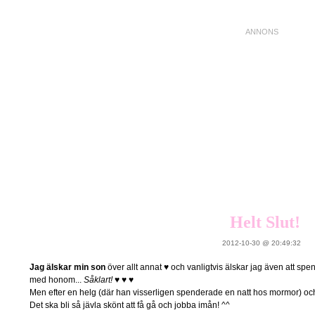
Helt Slut!
2012-10-30 @ 20:49:32
Jag älskar min son
över allt annat ♥ och vanligtvis älskar jag även att sp
med honom...
Såklart!
♥ ♥ ♥
Men efter en helg (där han visserligen spenderade en natt hos mormor) och t
Det ska bli så jävla skönt att få gå och jobba imån! ^^