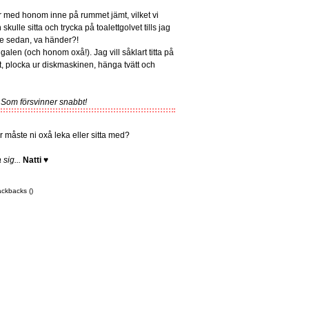
n är med honom inne på rummet jämt, vilket vi
skulle sitta och trycka på toalettgolvet tills jag
nge sedan, va händer?!
t galen (och honom oxå!). Jag vill såklart titta på
 plocka ur diskmaskinen, hänga tvätt och
 Som försvinner snabbt!
 måste ni oxå leka eller sitta med?
sig...
Natti
♥
ackbacks ()