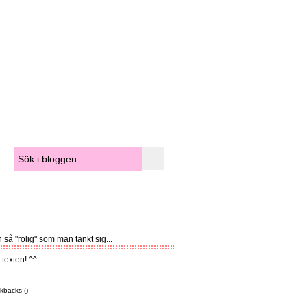
så "rolig" som man tänkt sig...
 texten! ^^
kbacks ()