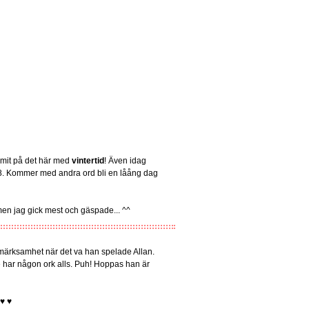
mmit på det här med
vintertid
! Även idag
s 8. Kommer med andra ord bli en låång dag
 men jag gick mest och gäspade... ^^
ppmärksamhet när det va han spelade Allan.
e har någon ork alls. Puh! Hoppas han är
♥ ♥