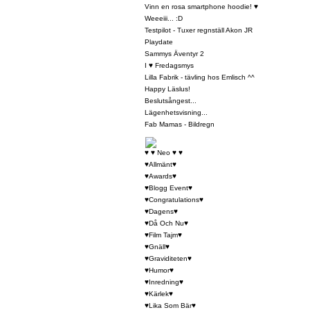
Vinn en rosa smartphone hoodie! ♥
Weeeiii... :D
Testpilot - Tuxer regnställ Akon JR
Playdate
Sammys Äventyr 2
I ♥ Fredagsmys
Lilla Fabrik - tävling hos Emlisch ^^
Happy Läslus!
Beslutsångest...
Lägenhetsvisning...
Fab Mamas - Bildregn
♥ ♥ Neo ♥ ♥
♥Allmänt♥
♥Awards♥
♥Blogg Event♥
♥Congratulations♥
♥Dagens♥
♥Då Och Nu♥
♥Film Tajm♥
♥Gnäll♥
♥Graviditeten♥
♥Humor♥
♥Inredning♥
♥Kärlek♥
♥Lika Som Bär♥