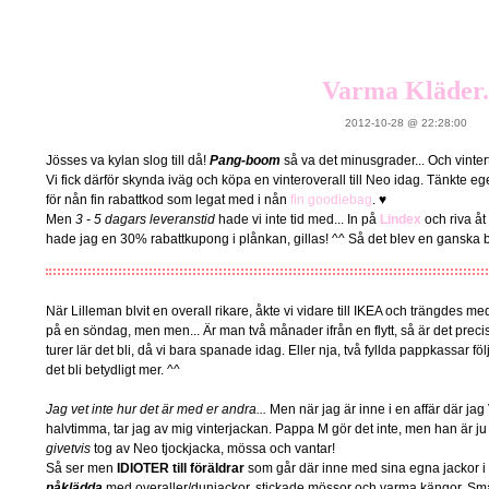
Varma Kläder.
2012-10-28 @ 22:28:00
Jösses va kylan slog till då!
Pang-boom
så va det minusgrader... Och vintert
Vi fick därför skynda iväg och köpa en vinteroverall till Neo idag. Tänkte eg
för nån fin rabattkod som legat med i nån
fin goodiebag
. ♥
Men
3 - 5 dagars leveranstid
hade vi inte tid med... In på
Lindex
och riva åt
hade jag en 30% rabattkupong i plånkan, gillas! ^^ Så det blev en ganska bi
När Lilleman blvit en overall rikare, åkte vi vidare till IKEA och trängdes m
på en söndag, men men... Är man två månader ifrån en flytt, så är det precis r
turer lär det bli, då vi bara spanade idag. Eller nja, två fyllda pappkassar f
det bli betydligt mer. ^^
Jag vet inte hur det är med er andra...
Men när jag är inne i en affär där j
halvtimma, tar jag av mig vinterjackan. Pappa M gör det inte, men han är j
givetvis
tog av Neo tjockjacka, mössa och vantar!
Så ser men
IDIOTER till föräldrar
som går där inne med sina egna jackor 
påklädda
med overaller/dunjackor, stickade mössor och varma kängor. Små