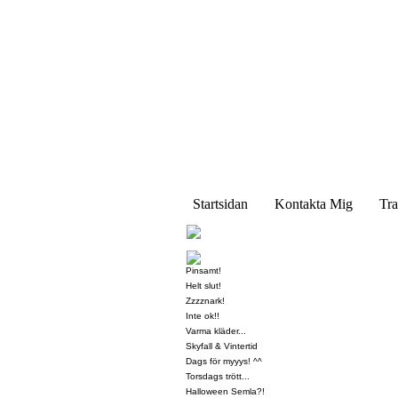
Startsidan
Kontakta Mig
Tra
Pinsamt!
Helt slut!
Zzzznark!
Inte ok!!
Varma kläder...
Skyfall & Vintertid
Dags för myyys! ^^
Torsdags trött...
Halloween Semla?!