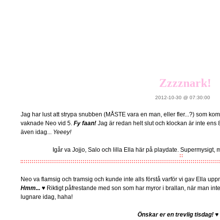
Zzzznark!
2012-10-30 @ 07:30:00
Jag har lust att strypa snubben (MÅSTE vara en man, eller fler...?) som ko
vaknade Neo vid 5.
Fy faan!
Jag är redan helt slut och klockan är inte en
även idag...
Yeeey!
Igår va Jojjo, Salo och lilla Ella här på playdate. Supermysigt,
Neo va flamsig och tramsig och kunde inte alls förstå varför vi gav Ella u
Hmm...
♥ Riktigt påfrestande med son som har myror i brallan, när man int
lugnare idag, haha!
Önskar er en trevlig tisdag!
♥ 