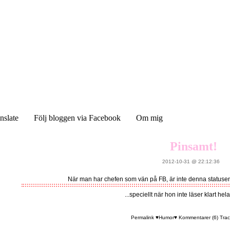
nslate
Följ bloggen via Facebook
Om mig
Pinsamt!
2012-10-31 @ 22:12:36
När man har chefen som vän på FB, är inte denna statusen 
...speciellt när hon inte läser klart hela
Permalink
♥Humor♥
Kommentarer (6)
Trac