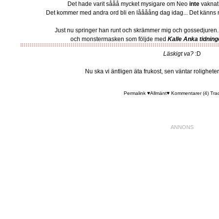
Det hade varit sååå mycket mysigare om Neo
inte
vaknat
Det kommer med andra ord bli en låååång dag idag... Det känns re
Just nu springer han runt och skrämmer mig och gossedjuren...
och monstermasken som följde med
Kalle Anka tidning
Läskigt va?
:D
Nu ska vi äntligen äta frukost, sen väntar roligheter
Permalink
♥Allmänt♥
Kommentarer (4)
Tra