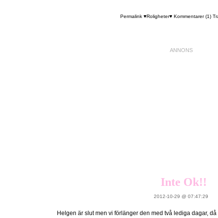
Permalink
♥Roligheter♥
Kommentarer (1)
Tr
Inte Ok!!
2012-10-29 @ 07:47:29
Helgen är slut men vi förlänger den med två lediga dagar, då 