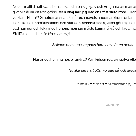
Neo har alltid haft svårt för att leka och roa sig själv och vill gärna att ma
givetvis är
till en viss gräns
.
Men idag har jag inte ens fått skita ifred!!
Han 
va klar... Ehhh!? Grabben är snart 4,5 år och navelstängen är klippt för lä
Han ska ha uppmärksamhet och sällskap
heeeela tiden
, vilket gör mig hel
vad han gör och leka med honom, men jag måste kunna få gå och laga mat,
SKITA utan att han är
kloss an mig
!
Älskade prins-bus, hoppas bara detta är en period.
Hur är det hemma hos er andra? Kan kidsen roa sig själva eller
Nu ska denna trötta morsan gå och lägga 
Permalink
♥ ♥ Neo ♥ ♥
Kommentarer (6)
Tr