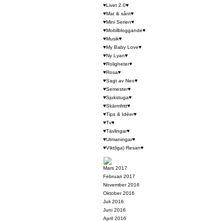
♥Livet 2.0♥
♥Mat & sånt♥
♥Mini Serien♥
♥Mobilbloggande♥
♥Musik♥
♥My Baby Love♥
♥Ny Lyan♥
♥Roligheter♥
♥Rosa♥
♥Sagt av Neo♥
♥Semester♥
♥Sjukstuga♥
♥Skärmfritt♥
♥Tips & Idéer♥
♥Tv♥
♥Tävlingar♥
♥Utmaningar♥
♥Vikt(iga) Resan♥
Mars 2017
Februari 2017
November 2016
Oktober 2016
Juli 2016
Juni 2016
April 2016