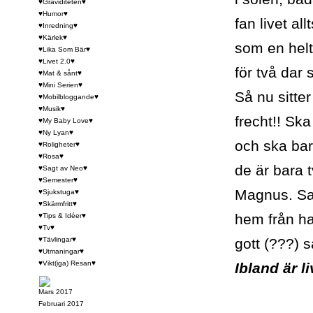
♥Graviditeten♥
♥Humor♥
fan livet al
♥Inredning♥
♥Kärlek♥
som en helt
♥Lika Som Bär♥
♥Livet 2.0♥
för två dar 
♥Mat & sånt♥
♥Mini Serien♥
Så nu sitter
♥Mobilbloggande♥
♥Musik♥
frecht!! Sk
♥My Baby Love♥
♥Ny Lyan♥
och ska bar
♥Roligheter♥
♥Rosa♥
de är bara t
♥Sagt av Neo♥
♥Semester♥
Magnus. Sal
♥Sjukstuga♥
♥Skärmfritt♥
hem från ha
♥Tips & Idéer♥
♥Tv♥
♥Tävlingar♥
gott (???) 
♥Utmaningar♥
♥Vikt(iga) Resan♥
Ibland är li
Mars 2017
Februari 2017