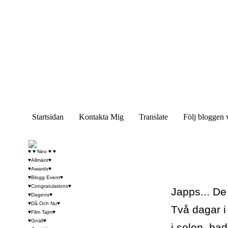
Startsidan
Kontakta Mig
Translate
Följ bloggen 
♥ ♥ Neo ♥ ♥
♥Allmänt♥
♥Awards♥
♥Blogg Event♥
♥Congratulations♥
Japps... De 
♥Dagens♥
♥Då Och Nu♥
Två dagar i
♥Film Tajm♥
♥Gnäll♥
i solen, bada