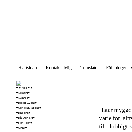
Startsidan
Kontakta Mig
Translate
Följ bloggen 
♥ ♥ Neo ♥ ♥
♥Allmänt♥
♥Awards♥
♥Blogg Event♥
♥Congratulations♥
Hatar myggor
♥Dagens♥
varje fot, alt
♥Då Och Nu♥
♥Film Tajm♥
till. Jobbigt
♥Gnäll♥