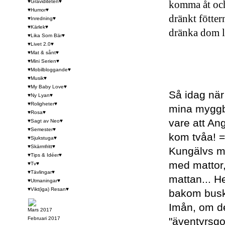
♥Graviditeten♥
komma åt och 
♥Humor♥
dränkt föttern
♥Inredning♥
♥Kärlek♥
dränka dom li
♥Lika Som Bär♥
♥Livet 2.0♥
♥Mat & sånt♥
♥Mini Serien♥
♥Mobilbloggande♥
♥Musik♥
♥My Baby Love♥
Så idag när
♥Ny Lyan♥
♥Roligheter♥
mina myggbe
♥Rosa♥
vare att An
♥Sagt av Neo♥
♥Semester♥
kom tvåa! =
♥Sjukstuga♥
♥Skärmfritt♥
Kungälvs mi
♥Tips & Idéer♥
med mattor,
♥Tv♥
♥Tävlingar♥
mattan... H
♥Utmaningar♥
♥Vikt(iga) Resan♥
bakom buska
Imån, om det
Mars 2017
Februari 2017
"äventyrsgo