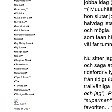
♥Graviditeten♥
jobba idag (
♥Humor♥
=( Muuuhää
♥Inredning♥
♥Kärlek♥
hon slutar 
♥Lika Som Bär♥
halvdag istä
♥Livet 2.0♥
♥Mat & sånt♥
och mögla. 
♥Mini Serien♥
♥Mobilbloggande♥
som faan hä
♥Musik♥
väl får tum
♥My Baby Love♥
♥Ny Lyan♥
♥Roligheter♥
♥Rosa♥
Nu sitter j
♥Sagt av Neo♥
och säga att
♥Semester♥
♥Sjukstuga♥
tidsfördriv 
♥Skärmfritt♥
♥Tips & Idéer♥
från tidigt 
♥Tv♥
trallvänliga
♥Tävlingar♥
♥Utmaningar♥
och jag", "
P
♥Vikt(iga) Resan♥
"superman
Mars 2017
favoriten..
Februari 2017