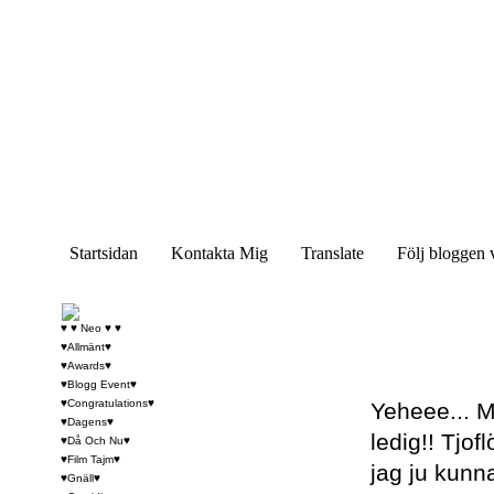
Startsidan
Kontakta Mig
Translate
Följ bloggen 
♥ ♥ Neo ♥ ♥
♥Allmänt♥
♥Awards♥
♥Blogg Event♥
♥Congratulations♥
Yeheee... M
♥Dagens♥
ledig!! Tjof
♥Då Och Nu♥
♥Film Tajm♥
jag ju kunn
♥Gnäll♥