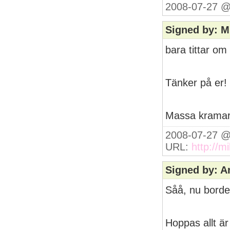
2008-07-27 @
Signed by: M
bara tittar om
Tänker på er!
Massa krama
2008-07-27 @
URL:
http://m
Signed by: A
Såå, nu borde v
Hoppas allt är