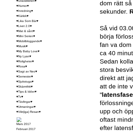
♥Graviditeten♥
dom rätt så 
♥Humor♥
sekunder.
R
♥Inredning♥
♥Kärlek♥
♥Lika Som Bär♥
♥Livet 2.0♥
Så vid 03.00
♥Mat & sånt♥
börja förlo
♥Mini Serien♥
♥Mobilbloggande♥
fan va dom 
♥Musik♥
♥My Baby Love♥
ca 40 minut
♥Ny Lyan♥
Sedan kolla
♥Roligheter♥
♥Rosa♥
stora besvi
♥Sagt av Neo♥
direkt att j
♥Semester♥
♥Sjukstuga♥
att de inte 
♥Skärmfritt♥
♥Tips & Idéer♥
"
latensfas
♥Tv♥
förlossning
♥Tävlingar♥
♥Utmaningar♥
upp och öpp
♥Vikt(iga) Resan♥
oftast mind
Mars 2017
efter latens
Februari 2017