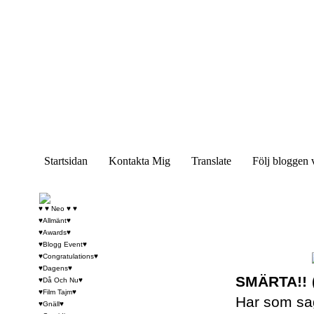
Startsidan
Kontakta Mig
Translate
Följ bloggen 
♥ ♥ Neo ♥ ♥
♥Allmänt♥
♥Awards♥
♥Blogg Event♥
♥Congratulations♥
♥Dagens♥
SMÄRTA!!
♥Då Och Nu♥
♥Film Tajm♥
Har som sag
♥Gnäll♥