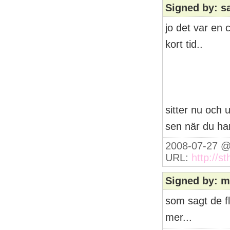
Signed by: s
jo det var en c
kort tid..
sitter nu och 
sen när du har
2008-07-27 @
URL:
http://s
Signed by: mi
som sagt de fl
mer...