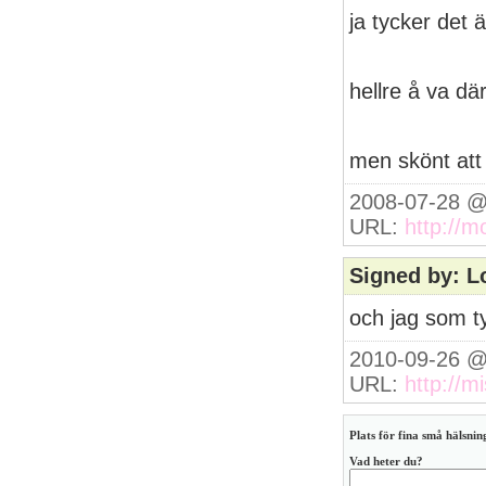
ja tycker det 
hellre å va dä
men skönt att h
2008-07-28 @
URL:
http://m
Signed by: L
och jag som t
2010-09-26 @
URL:
http://m
Plats för fina små hälsning
Vad heter du?