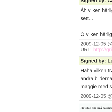
Signed by: C
Åh vilken härl
sett...
O vilken härli
2009-12-05 @
URL:
http://gr
Signed by: L
Haha vilken t
andra bilderna
maggie med sån
2009-12-05 @
Plats för fina små hälsning