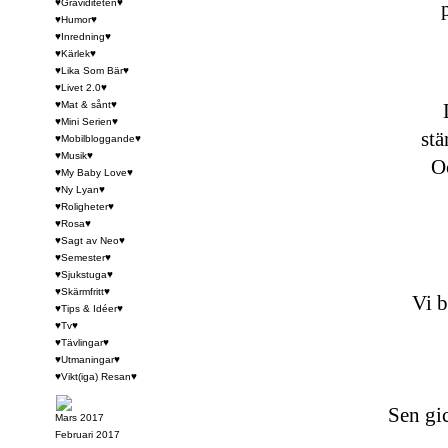
♥Graviditeten♥
♥Humor♥
♥Inredning♥
♥Kärlek♥
♥Lika Som Bär♥
♥Livet 2.0♥
♥Mat & sånt♥
♥Mini Serien♥
stä
♥Mobilbloggande♥
♥Musik♥
Oc
♥My Baby Love♥
♥Ny Lyan♥
♥Roligheter♥
♥Rosa♥
♥Sagt av Neo♥
♥Semester♥
♥Sjukstuga♥
♥Skärmfritt♥
Vi b
♥Tips & Idéer♥
♥Tv♥
♥Tävlingar♥
♥Utmaningar♥
♥Vikt(iga) Resan♥
Sen gic
Mars 2017
Februari 2017