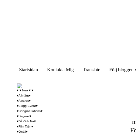
Startsidan
Kontakta Mig
Translate
Följ bloggen 
♥ ♥ Neo ♥ ♥
♥Allmänt♥
♥Awards♥
♥Blogg Event♥
♥Congratulations♥
♥Dagens♥
m
♥Då Och Nu♥
♥Film Tajm♥
Fö
♥Gnäll♥