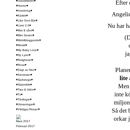
♥Graviditeten♥
Efter
♥Humor♥
♥Inredning♥
Angelic
♥Kärlek♥
♥Lika Som Bär♥
Nu har h
♥Livet 2.0♥
♥Mat & sånt♥
♥Mini Serien♥
(
♥Mobilbloggande♥
♥Musik♥
♥My Baby Love♥
ja
♥Ny Lyan♥
♥Roligheter♥
♥Rosa♥
Planen
♥Sagt av Neo♥
♥Semester♥
lite
♥Sjukstuga♥
Men 
♥Skärmfritt♥
♥Tips & Idéer♥
inte k
♥Tv♥
♥Tävlingar♥
miljon
♥Utmaningar♥
Så det 
♥Vikt(iga) Resan♥
orkar 
Mars 2017
Februari 2017