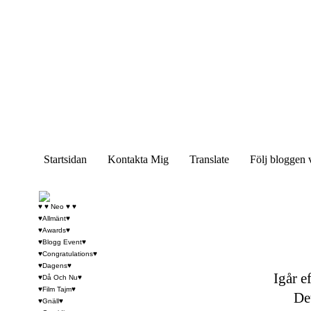
Startsidan
Kontakta Mig
Translate
Följ bloggen 
♥ ♥ Neo ♥ ♥
♥Allmänt♥
♥Awards♥
♥Blogg Event♥
♥Congratulations♥
♥Dagens♥
Igår e
♥Då Och Nu♥
♥Film Tajm♥
De
♥Gnäll♥