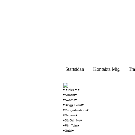
Startsidan
Kontakta Mig
Tra
♥ ♥ Neo ♥ ♥
♥Allmänt♥
♥Awards♥
♥Blogg Event♥
♥Congratulations♥
♥Dagens♥
♥Då Och Nu♥
♥Film Tajm♥
♥Gnäll♥