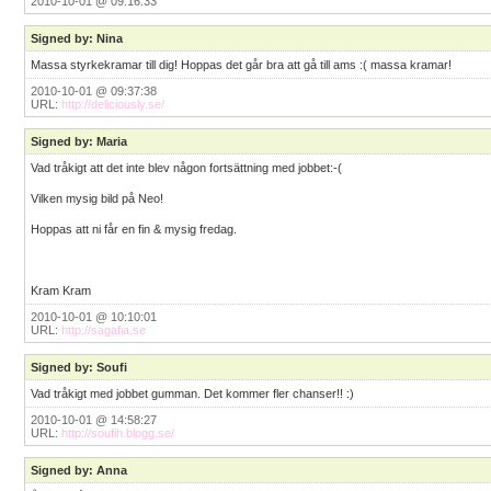
2010-10-01 @ 09:16:33
Signed by: Nina
Massa styrkekramar till dig! Hoppas det går bra att gå till ams :( massa kramar!
2010-10-01 @ 09:37:38
URL:
http://deliciously.se/
Signed by: Maria
Vad tråkigt att det inte blev någon fortsättning med jobbet:-(
Vilken mysig bild på Neo!
Hoppas att ni får en fin & mysig fredag.
Kram Kram
2010-10-01 @ 10:10:01
URL:
http://sagafia.se
Signed by: Soufi
Vad tråkigt med jobbet gumman. Det kommer fler chanser!! :)
2010-10-01 @ 14:58:27
URL:
http://soufih.blogg.se/
Signed by: Anna