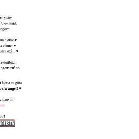
tre saker
favoritbild,
oggare.
m hjärtat ♥
ra vänner ♥
istan oxå... ♥
favoritbild,
a ögonsten! ^^
 hjärta att göra
bara unge!!
♥
idare till:
lin
er!!