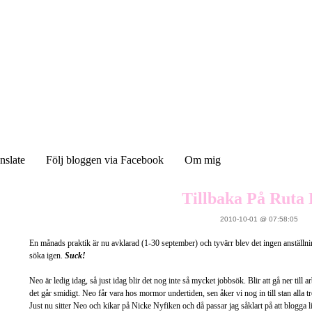
nslate
Följ bloggen via Facebook
Om mig
Tillbaka På Ruta E
2010-10-01 @ 07:58:05
En månads praktik är nu avklarad (1-30 september) och tyvärr blev det ingen anställni
söka igen.
Suck!
Neo är ledig idag, så just idag blir det nog inte så mycket jobbsök. Blir att gå ner till
det går smidigt. Neo får vara hos mormor undertiden, sen åker vi nog in till stan alla t
Just nu sitter Neo och kikar på Nicke Nyfiken och då passar jag såklart på att blogga li