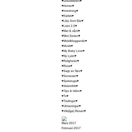
♥Graviditeten♥
♥Humor♥
♥Inredning♥
♥Kärlek♥
♥Lika Som Bär♥
♥Livet 2.0♥
♥Mat & sånt♥
♥Mini Serien♥
♥Mobilbloggande♥
♥Musik♥
♥My Baby Love♥
♥Ny Lyan♥
♥Roligheter♥
♥Rosa♥
♥Sagt av Neo♥
♥Semester♥
♥Sjukstuga♥
♥Skärmfritt♥
♥Tips & Idéer♥
♥Tv♥
♥Tävlingar♥
♥Utmaningar♥
♥Vikt(iga) Resan♥
Mars 2017
Februari 2017