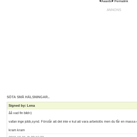
♥Awards♥
Permalink
SÖTA SMÅ HÄLSNINGAR..
Signed by: Lena
åå vad fin bild=)
vafan inge jobb,synd. Förstår att det inte e kul att vara arbetslös men du får en massa
kram kram