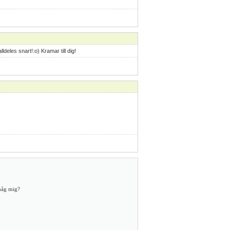
ldeles snart!:o) Kramar till dig!
åg mig?