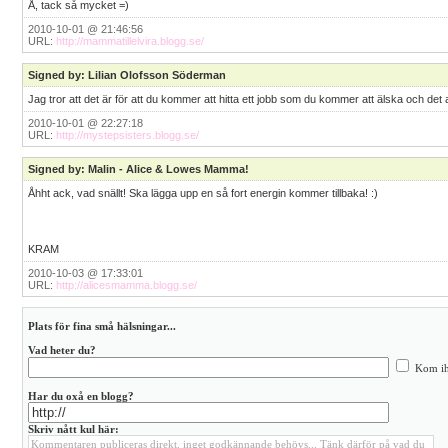
Å, tack så mycket =)
2010-10-01 @ 21:46:56
URL:
http://mammatillelvira.blogg.se/
Signed by: Lilian Olofsson Söderman
Jag tror att det är för att du kommer att hitta ett jobb som du kommer att älska och det al
2010-10-01 @ 22:27:18
URL:
http://mystepsisters.blogg.se/
Signed by: Malin - Alice & Lowes Mamma!
Åhht ack, vad snällt! Ska lägga upp en så fort energin kommer tillbaka! :)
KRAM
2010-10-03 @ 17:33:01
URL:
http://alicesmamma.blogg.se/
Plats för fina små hälsningar...
Vad heter du?
Kom ih
Har du oxå en blogg?
Skriv nått kul här: