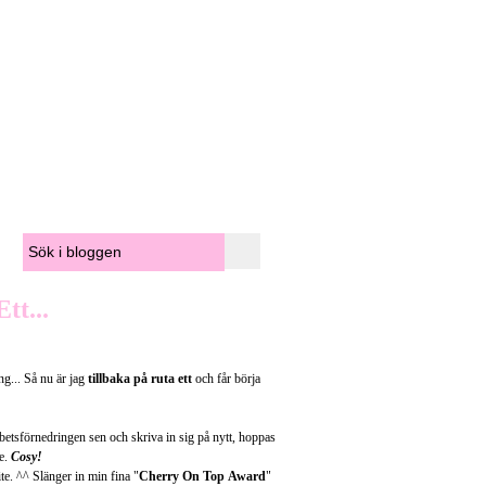
tt...
ng... Så nu är jag
tillbaka på ruta ett
och får börja
 arbetsförnedringen sen och skriva in sig på nytt, hoppas
re.
Cosy!
te. ^^ Slänger in min fina "
Cherry On Top Award
"