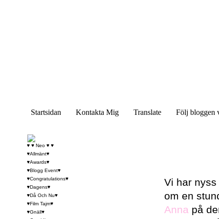
Startsidan
Kontakta Mig
Translate
Följ bloggen 
♥ ♥ Neo ♥ ♥
♥Allmänt♥
♥Awards♥
♥Blogg Event♥
♥Congratulations♥
Vi har nyss 
♥Dagens♥
om en stund
♥Då Och Nu♥
♥Film Tajm♥
Anna
på den
♥Gnäll♥