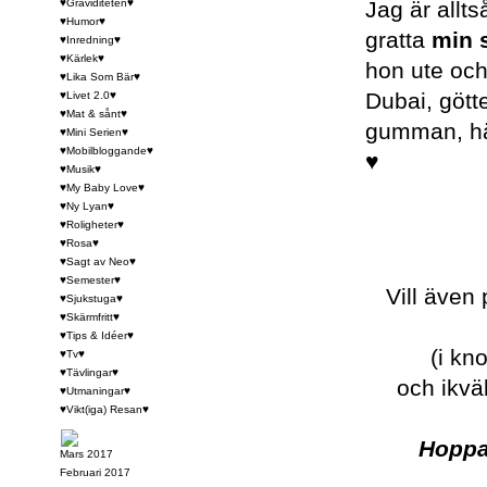
♥Graviditeten♥
Jag är allt
♥Humor♥
gratta
min s
♥Inredning♥
♥Kärlek♥
hon ute och 
♥Lika Som Bär♥
Dubai, gött
♥Livet 2.0♥
♥Mat & sånt♥
gumman, hä
♥Mini Serien♥
♥Mobilbloggande♥
♥
♥Musik♥
♥My Baby Love♥
♥Ny Lyan♥
♥Roligheter♥
♥Rosa♥
♥Sagt av Neo♥
♥Semester♥
Vill även 
♥Sjukstuga♥
♥Skärmfritt♥
♥Tips & Idéer♥
(i kn
♥Tv♥
♥Tävlingar♥
och ikvä
♥Utmaningar♥
♥Vikt(iga) Resan♥
Hoppa
Mars 2017
Februari 2017