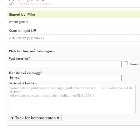
2011-12-21 @ 07:51:14
URL:
http://familjen-bus.com
Signed by: Mika
Va fint gjort!!!
Kram och god jul!!
2011-12-22 @ 07:45:12
Plats för fina små hälsningar...
Vad heter du?
Kom ih
Har du oxå en blogg?
Skriv nått kul här: