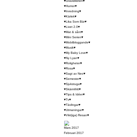
♥Graviditeten♥
♥Humor♥
♥Inredning♥
♥Kärlek♥
♥Lika Som Bär♥
♥Livet 2.0♥
♥Mat & sånt♥
♥Mini Serien♥
♥Mobilbloggande♥
♥Musik♥
♥My Baby Love♥
♥Ny Lyan♥
♥Roligheter♥
♥Rosa♥
♥Sagt av Neo♥
♥Semester♥
♥Sjukstuga♥
♥Skärmfritt♥
♥Tips & Idéer♥
♥Tv♥
♥Tävlingar♥
♥Utmaningar♥
♥Vikt(iga) Resan♥
Mars 2017
Februari 2017