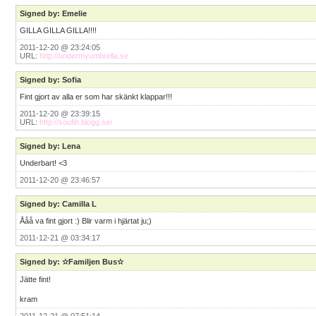
Signed by: Emelie
GILLA GILLA GILLA!!!!
2011-12-20 @ 23:24:05
URL:
http://undermyumbrella.se
Signed by: Sofia
Fint gjort av alla er som har skänkt klappar!!!
2011-12-20 @ 23:39:15
URL:
http://soufih.blogg.se/
Signed by: Lena
Underbart! <3
2011-12-20 @ 23:46:57
Signed by: Camilla L
Ååå va fint gjort :) Blir varm i hjärtat ju;)
2011-12-21 @ 03:34:17
Signed by: ✫Familjen Bus✫
Jätte fint!
kram