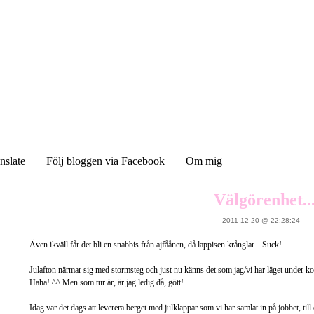
nslate
Följ bloggen via Facebook
Om mig
Välgörenhet..
2011-12-20 @ 22:28:24
Även ikväll får det bli en snabbis från ajfåånen, då lappisen krånglar... Suck!
Julafton närmar sig med stormsteg och just nu känns det som jag/vi har läget under kon
Haha! ^^ Men som tur är, är jag ledig då, gött!
Idag var det dags att leverera berget med julklappar som vi har samlat in på jobbet, till