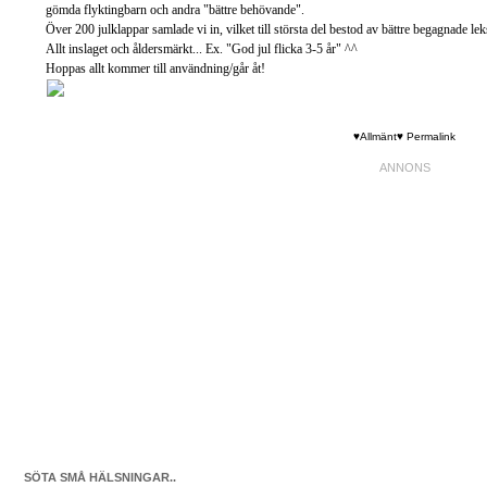
gömda flyktingbarn och andra "bättre behövande".
Över 200 julklappar samlade vi in, vilket till största del bestod av bättre begagnade le
Allt inslaget och åldersmärkt... Ex. "God jul flicka 3-5 år" ^^
Hoppas allt kommer till användning/går åt!
♥Allmänt♥
Permalink
SÖTA SMÅ HÄLSNINGAR..