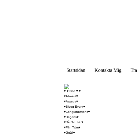
Startsidan
Kontakta Mig
Tra
♥ ♥ Neo ♥ ♥
♥Allmänt♥
♥Awards♥
♥Blogg Event♥
♥Congratulations♥
♥Dagens♥
♥Då Och Nu♥
♥Film Tajm♥
♥Gnäll♥