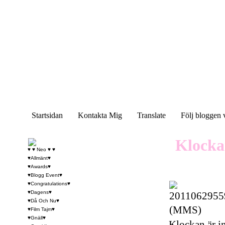
Startsidan
Kontakta Mig
Translate
Följ bloggen 
Klocka
♥ ♥ Neo ♥ ♥
♥Allmänt♥
♥Awards♥
♥Blogg Event♥
♥Congratulations♥
♥Dagens♥
♥Då Och Nu♥
♥Film Tajm♥
♥Gnäll♥
Klockan är in