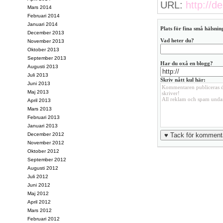
URL:
http://de
Mars 2014
Februari 2014
Januari 2014
Plats för fina små hälsning
December 2013
Vad heter du?
November 2013
Oktober 2013
September 2013
Har du oxå en blogg?
Augusti 2013
Juli 2013
Skriv nått kul här:
Juni 2013
Maj 2013
April 2013
Mars 2013
Februari 2013
Januari 2013
December 2012
November 2012
Oktober 2012
September 2012
Augusti 2012
Juli 2012
Juni 2012
Maj 2012
April 2012
Mars 2012
Februari 2012