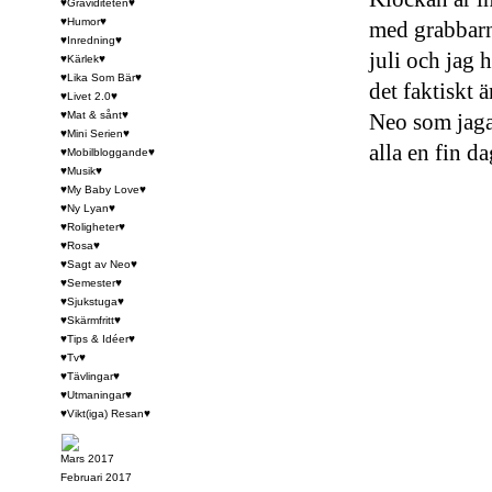
♥Graviditeten♥
♥Humor♥
med grabbarna
♥Inredning♥
juli och jag 
♥Kärlek♥
♥Lika Som Bär♥
det faktiskt 
♥Livet 2.0♥
♥Mat & sånt♥
Neo som jaga
♥Mini Serien♥
alla en fin d
♥Mobilbloggande♥
♥Musik♥
♥My Baby Love♥
♥Ny Lyan♥
♥Roligheter♥
♥Rosa♥
♥Sagt av Neo♥
♥Semester♥
♥Sjukstuga♥
♥Skärmfritt♥
♥Tips & Idéer♥
♥Tv♥
♥Tävlingar♥
♥Utmaningar♥
♥Vikt(iga) Resan♥
Mars 2017
Februari 2017