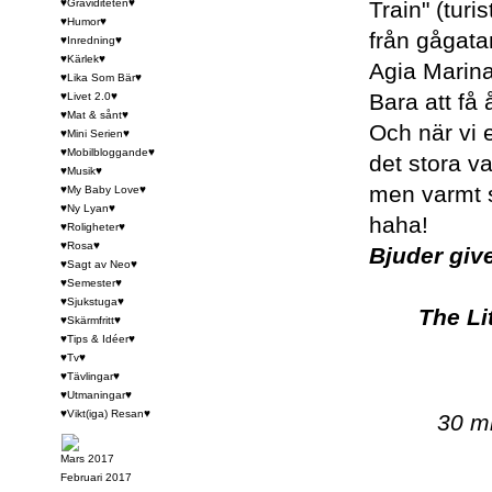
♥Graviditeten♥
Train" (tur
♥Humor♥
från gågata
♥Inredning♥
♥Kärlek♥
Agia Marina
♥Lika Som Bär♥
Bara att få
♥Livet 2.0♥
♥Mat & sånt♥
Och när vi 
♥Mini Serien♥
♥Mobilbloggande♥
det stora v
♥Musik♥
men varmt s
♥My Baby Love♥
♥Ny Lyan♥
haha!
♥Roligheter♥
♥Rosa♥
Bjuder giv
♥Sagt av Neo♥
♥Semester♥
♥Sjukstuga♥
The Li
♥Skärmfritt♥
♥Tips & Idéer♥
♥Tv♥
♥Tävlingar♥
♥Utmaningar♥
♥Vikt(iga) Resan♥
30 mi
Mars 2017
Februari 2017