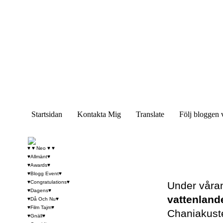
Startsidan
Kontakta Mig
Translate
Följ bloggen 
♥ ♥ Neo ♥ ♥
♥Allmänt♥
♥Awards♥
♥Blogg Event♥
♥Congratulations♥
Under våran
♥Dagens♥
vattenland
♥Då Och Nu♥
♥Film Tajm♥
Chaniakusten
♥Gnäll♥