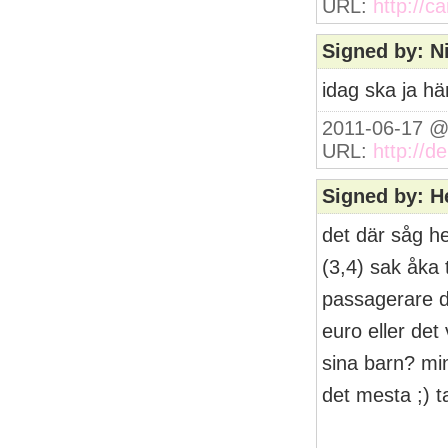
URL:
http://c
Signed by: N
idag ska ja h
2011-06-17 @
URL:
http://de
Signed by: H
det där såg he
(3,4) sak åka 
passagerare dä
euro eller de
sina barn? min
det mesta ;) t