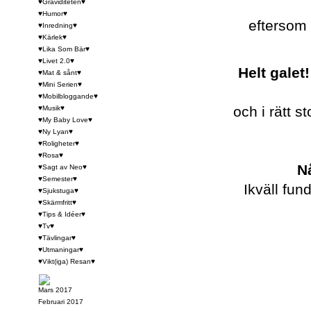
♥Graviditeten♥
♥Humor♥
eftersom
♥Inredning♥
♥Kärlek♥
♥Lika Som Bär♥
♥Livet 2.0♥
Helt galet!
♥Mat & sånt♥
♥Mini Serien♥
♥Mobilbloggande♥
och i rätt s
♥Musik♥
♥My Baby Love♥
♥Ny Lyan♥
♥Roligheter♥
♥Rosa♥
N
♥Sagt av Neo♥
♥Semester♥
Ikväll fun
♥Sjukstuga♥
♥Skärmfritt♥
♥Tips & Idéer♥
♥Tv♥
♥Tävlingar♥
♥Utmaningar♥
♥Vikt(iga) Resan♥
Mars 2017
Februari 2017