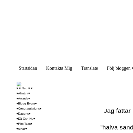
Startsidan
Kontakta Mig
Translate
Följ bloggen 
♥ ♥ Neo ♥ ♥
♥Allmänt♥
♥Awards♥
♥Blogg Event♥
♥Congratulations♥
Jag fattar
♥Dagens♥
♥Då Och Nu♥
♥Film Tajm♥
"halva sand
♥Gnäll♥