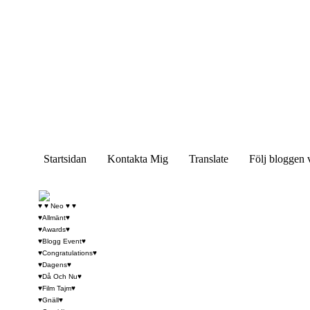
Startsidan
Kontakta Mig
Translate
Följ bloggen 
♥ ♥ Neo ♥ ♥
♥Allmänt♥
♥Awards♥
♥Blogg Event♥
♥Congratulations♥
♥Dagens♥
♥Då Och Nu♥
♥Film Tajm♥
♥Gnäll♥