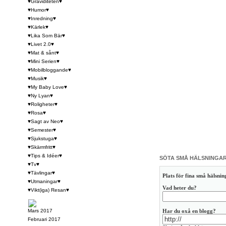
♥Graviditeten♥
♥Humor♥
♥Inredning♥
♥Kärlek♥
♥Lika Som Bär♥
♥Livet 2.0♥
♥Mat & sånt♥
♥Mini Serien♥
♥Mobilbloggande♥
♥Musik♥
♥My Baby Love♥
♥Ny Lyan♥
♥Roligheter♥
♥Rosa♥
♥Sagt av Neo♥
♥Semester♥
♥Sjukstuga♥
♥Skärmfritt♥
♥Tips & Idéer♥
SÖTA SMÅ HÄLSNINGAR
♥Tv♥
♥Tävlingar♥
Plats för fina små hälsning
♥Utmaningar♥
Vad heter du?
♥Vikt(iga) Resan♥
Mars 2017
Har du oxå en blogg?
Februari 2017