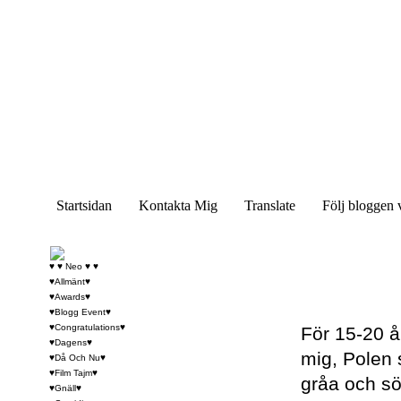
Startsidan
Kontakta Mig
Translate
Följ bloggen 
♥ ♥ Neo ♥ ♥
♥Allmänt♥
♥Awards♥
♥Blogg Event♥
♥Congratulations♥
För 15-20 
♥Dagens♥
mig, Polen 
♥Då Och Nu♥
♥Film Tajm♥
gråa och sö
♥Gnäll♥