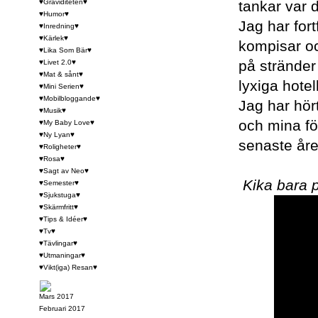
♥Graviditeten♥
tankar var d
♥Humor♥
Jag har for
♥Inredning♥
♥Kärlek♥
kompisar oc
♥Lika Som Bär♥
på stränder
♥Livet 2.0♥
♥Mat & sånt♥
lyxiga hote
♥Mini Serien♥
♥Mobilbloggande♥
Jag har hör
♥Musik♥
och mina fö
♥My Baby Love♥
♥Ny Lyan♥
senaste åre
♥Roligheter♥
♥Rosa♥
♥Sagt av Neo♥
Kika bara p
♥Semester♥
♥Sjukstuga♥
♥Skärmfritt♥
♥Tips & Idéer♥
♥Tv♥
♥Tävlingar♥
♥Utmaningar♥
♥Vikt(iga) Resan♥
Mars 2017
Februari 2017