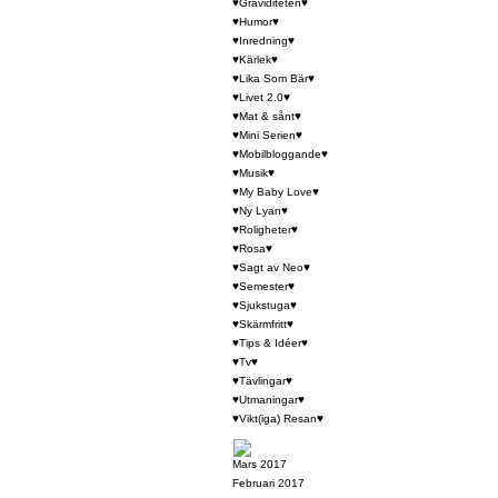
♥Graviditeten♥
♥Humor♥
♥Inredning♥
♥Kärlek♥
♥Lika Som Bär♥
♥Livet 2.0♥
♥Mat & sånt♥
♥Mini Serien♥
♥Mobilbloggande♥
♥Musik♥
♥My Baby Love♥
♥Ny Lyan♥
♥Roligheter♥
♥Rosa♥
♥Sagt av Neo♥
♥Semester♥
♥Sjukstuga♥
♥Skärmfritt♥
♥Tips & Idéer♥
♥Tv♥
♥Tävlingar♥
♥Utmaningar♥
♥Vikt(iga) Resan♥
Mars 2017
Februari 2017