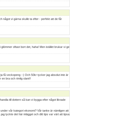
 något vi gärna skulle ta efter - perfekt att de får
ömmer oftast bort det, haha! Men istället brukar vi ge
örja få veckopeng :-) Och 50kr tycker jag absolut inte är
en bra och rimlig slant!!
handla till dottern så kan vi bygga efter något liknade
ps under vår kategori ekonomi? Vår tanke är nämligen att
 tyckte det här inlägget och ditt tips var värt att tipsa