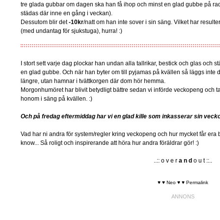
tre glada gubbar om dagen ska han få ihop och minst en glad gubbe på rad
städas där inne en gång i veckan).
Dessutom blir det
-10kr
/natt om han inte sover i sin säng. Vilket har resulter
(med undantag för sjukstuga), hurra! :)
I stort sett varje dag plockar han undan alla tallrikar, bestick och glas och s
en glad gubbe. Och när han byter om till pyjamas på kvällen så läggs inte
längre, utan hamnar i tvättkorgen där dom hör hemma.
Morgonhumöret har blivit betydligt bättre sedan vi införde veckopeng och tav
honom i säng på kvällen. :)
Och på fredag eftermiddag har vi en glad kille som inkasserar sin veck
Vad har ni andra för system/regler kring veckopeng och hur mycket får era 
know... Så roligt och inspirerande att höra hur andra föräldrar gör! :)
..:: o v e r
a n d
o u t ::..
♥ ♥ Neo ♥ ♥
Permalink