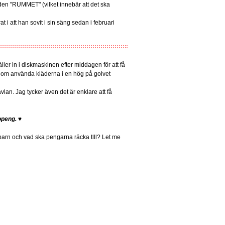
en "RUMMET" (vilket innebär att det ska
at i att han sovit i sin säng sedan i februari
täller in i diskmaskinen efter middagen för att få
 dom använda kläderna i en hög på golvet
lan. Jag tycker även det är enklare att få
openg.
♥
barn och vad ska pengarna räcka tlll? Let me