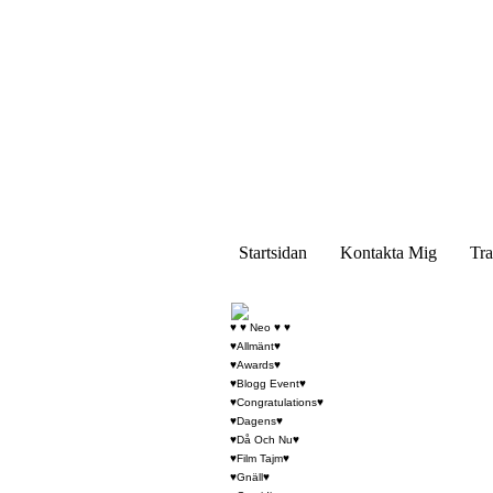
Startsidan
Kontakta Mig
Tra
♥ ♥ Neo ♥ ♥
♥Allmänt♥
♥Awards♥
♥Blogg Event♥
♥Congratulations♥
♥Dagens♥
♥Då Och Nu♥
♥Film Tajm♥
♥Gnäll♥