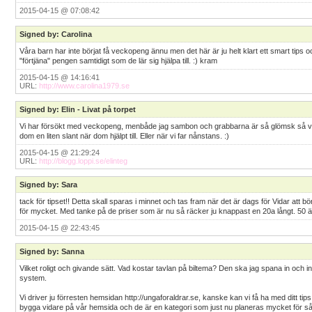
2015-04-15 @ 07:08:42
Signed by: Carolina
Våra barn har inte börjat få veckopeng ännu men det här är ju helt klart ett smart tips och
"förtjäna" pengen samtidigt som de lär sig hjälpa till. :) kram
2015-04-15 @ 14:16:41
URL:
http://www.carolina1979.se
Signed by: Elin - Livat på torpet
Vi har försökt med veckopeng, menbåde jag sambon och grabbarna är så glömsk så vi gl
dom en liten slant när dom hjälpt till. Eller när vi far nånstans. :)
2015-04-15 @ 21:29:24
URL:
http://blogg.loppi.se/elinteg
Signed by: Sara
tack för tipset!! Detta skall sparas i minnet och tas fram när det är dags för Vidar att b
för mycket. Med tanke på de priser som är nu så räcker ju knappast en 20a långt. 50 är 
2015-04-15 @ 22:43:45
Signed by: Sanna
Vilket roligt och givande sätt. Vad kostar tavlan på biltema? Den ska jag spana in och in
system.
Vi driver ju förresten hemsidan http://ungaforaldrar.se, kanske kan vi få ha med ditt ti
bygga vidare på vår hemsida och de är en kategori som just nu planeras mycket för så jag