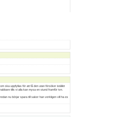
om ska uppfyllas för att få den utan försöker istället
nabbare tills vi alla kan mysa en stund framför tvn.
edan nu börjar spara till saker han verkligen vill ha ex