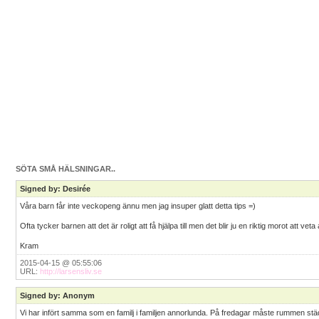
SÖTA SMÅ HÄLSNINGAR..
Signed by: Desirée
Våra barn får inte veckopeng ännu men jag insuper glatt detta tips =)
Ofta tycker barnen att det är roligt att få hjälpa till men det blir ju en riktig morot att v
Kram
2015-04-15 @ 05:55:06
URL:
http://larsensliv.se
Signed by: Anonym
Vi har infört samma som en familj i familjen annorlunda. På fredagar måste rummen stä