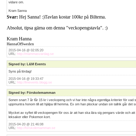
vidare om.
Kram Sanna
Svar:
Hej Sanna! :)Tavlan kostar 100kr på Biltema.
Absolut, tipsa gärna om denna "veckopengstavla". :)
Kram Hanna
HannaOfSweden
2015-04-16 @ 02:05:20
URL:
http://mammasvardag.se
Signed by: L&M Events
Syns på lördag!
2015-04-16 @ 19:33:47
URL:
http://lmevents.blogg.se
Signed by: Förskolemamman
Sonen snart 7 år får 15 kr i veckopeng och vi har inte några egentliga kriterier för vad s
uppmuntra honom till att hjälpa till hemma. Ex om han plockar undan sin tallrik går det s
Mycket av syftet till veckopengen för oss är att han ska lära sig pengars värde och att r
leksaker eller Pokemon kort.
2015-04-20 @ 21:46:08
URL:
http://forskolemamman.se