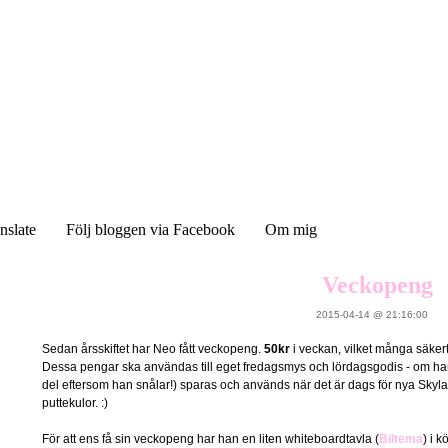
nslate
Följ bloggen via Facebook
Om mig
Veckopeng
2015-04-14 @ 21:16:00
Sedan årsskiftet har Neo fått veckopeng.
50kr
i veckan, vilket många säkert 
Dessa pengar ska användas till eget fredagsmys och lördagsgodis - om han 
del eftersom han snålar!) sparas och används när det är dags för nya Skyla
puttekulor. :)
För att ens få sin veckopeng har han en liten whiteboardtavla (
Biltema
) i 