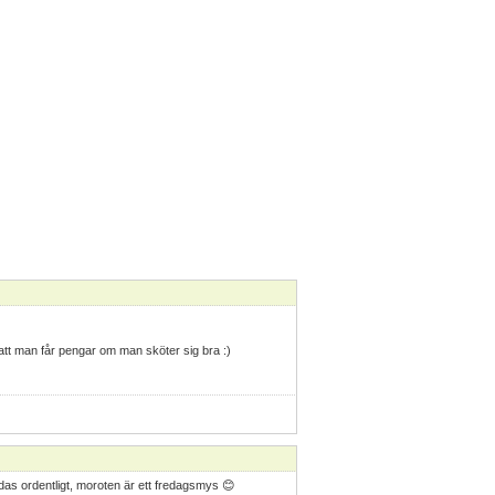
eta att man får pengar om man sköter sig bra :)
das ordentligt, moroten är ett fredagsmys 😊