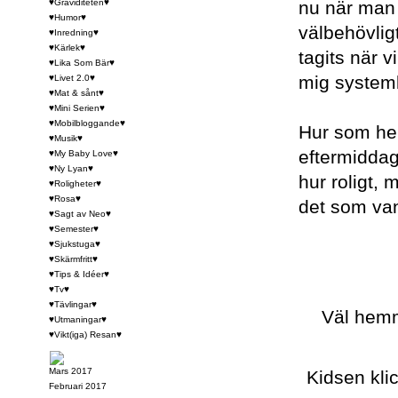
♥Graviditeten♥
nu när man 
♥Humor♥
välbehövligt
♥Inredning♥
♥Kärlek♥
tagits när v
♥Lika Som Bär♥
mig system
♥Livet 2.0♥
♥Mat & sånt♥
♥Mini Serien♥
♥Mobilbloggande♥
Hur som hel
♥Musik♥
eftermiddag
♥My Baby Love♥
♥Ny Lyan♥
hur roligt, 
♥Roligheter♥
♥Rosa♥
det som van
♥Sagt av Neo♥
♥Semester♥
♥Sjukstuga♥
♥Skärmfritt♥
♥Tips & Idéer♥
♥Tv♥
♥Tävlingar♥
Väl hemm
♥Utmaningar♥
♥Vikt(iga) Resan♥
Mars 2017
Kidsen klic
Februari 2017