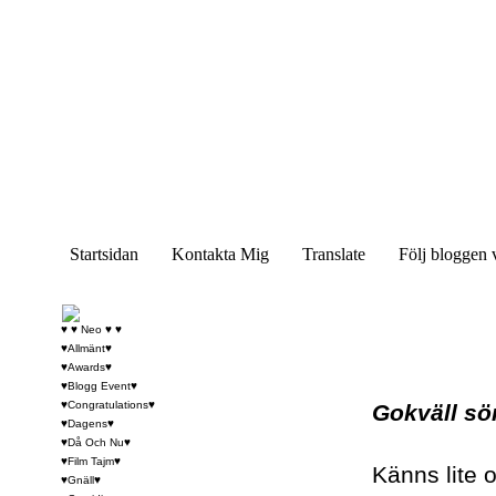
Startsidan
Kontakta Mig
Translate
Följ bloggen 
♥ ♥ Neo ♥ ♥
♥Allmänt♥
♥Awards♥
♥Blogg Event♥
♥Congratulations♥
Gokväll sö
♥Dagens♥
♥Då Och Nu♥
♥Film Tajm♥
Känns lite o
♥Gnäll♥