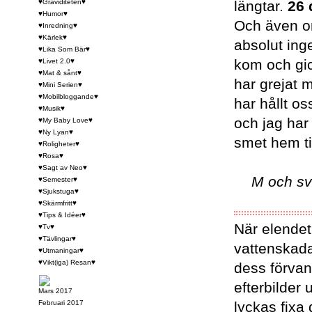
♥Graviditeten♥
längtar.
26 
♥Humor♥
Och även om
♥Inredning♥
♥Kärlek♥
absolut ing
♥Lika Som Bär♥
kom och gic
♥Livet 2.0♥
♥Mat & sånt♥
har grejat
♥Mini Serien♥
♥Mobilbloggande♥
har hållt o
♥Musik♥
och jag har
♥My Baby Love♥
♥Ny Lyan♥
smet hem ti
♥Roligheter♥
♥Rosa♥
♥Sagt av Neo♥
M och sv
♥Semester♥
♥Sjukstuga♥
♥Skärmfritt♥
♥Tips & Idéer♥
När elendet 
♥Tv♥
♥Tävlingar♥
vattenskada
♥Utmaningar♥
♥Vikt(iga) Resan♥
dess förvand
efterbilder
Mars 2017
Februari 2017
lyckas fixa 