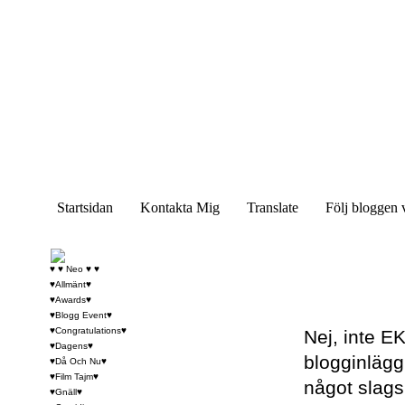
Startsidan
Kontakta Mig
Translate
Följ bloggen 
♥ ♥ Neo ♥ ♥
♥Allmänt♥
♥Awards♥
♥Blogg Event♥
♥Congratulations♥
Nej, inte E
♥Dagens♥
blogginlägg 
♥Då Och Nu♥
♥Film Tajm♥
något slags
♥Gnäll♥