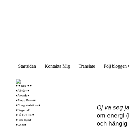
Startsidan
Kontakta Mig
Translate
Följ bloggen 
♥ ♥ Neo ♥ ♥
♥Allmänt♥
♥Awards♥
♥Blogg Event♥
♥Congratulations♥
Oj va seg ja
♥Dagens♥
om energi (i
♥Då Och Nu♥
♥Film Tajm♥
och hängig o
♥Gnäll♥