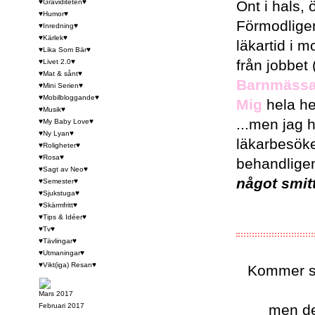
♥Graviditeten♥
Ont i hals, 
♥Humor♥
Förmodligen
♥Inredning♥
♥Kärlek♥
läkartid i 
♥Lika Som Bär♥
från jobbet
♥Livet 2.0♥
♥Mat & sånt♥
Barnmässan
♥Mini Serien♥
♥Mobilbloggande♥
Mig
hela he
♥Musik♥
...men jag h
♥My Baby Love♥
♥Ny Lyan♥
läkarbesöket
♥Roligheter♥
♥Rosa♥
behandligen
♥Sagt av Neo♥
något smitt
♥Semester♥
♥Sjukstuga♥
♥Skärmfritt♥
♥Tips & Idéer♥
♥Tv♥
♥Tävlingar♥
♥Utmaningar♥
♥Vikt(iga) Resan♥
Kommer såk
Mars 2017
Februari 2017
men det