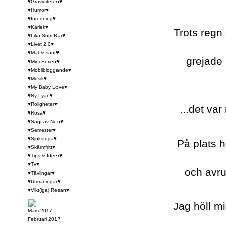
♥Graviditeten♥
♥Humor♥
♥Inredning♥
♥Kärlek♥
Trots regn 
♥Lika Som Bär♥
♥Livet 2.0♥
♥Mat & sånt♥
grejade 
♥Mini Serien♥
♥Mobilbloggande♥
♥Musik♥
♥My Baby Love♥
♥Ny Lyan♥
♥Roligheter♥
...det va
♥Rosa♥
♥Sagt av Neo♥
♥Semester♥
♥Sjukstuga♥
På plats h
♥Skärmfritt♥
♥Tips & Idéer♥
♥Tv♥
och avru
♥Tävlingar♥
♥Utmaningar♥
♥Vikt(iga) Resan♥
Jag höll mi
Mars 2017
Februari 2017