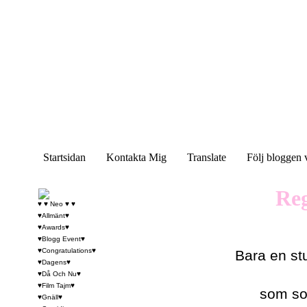
Startsidan
Kontakta Mig
Translate
Följ bloggen 
Reg
♥ ♥ Neo ♥ ♥
♥Allmänt♥
♥Awards♥
♥Blogg Event♥
♥Congratulations♥
Bara en stu
♥Dagens♥
♥Då Och Nu♥
♥Film Tajm♥
som so
♥Gnäll♥