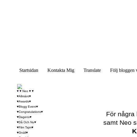
Startsidan
Kontakta Mig
Translate
Följ bloggen 
♥ ♥ Neo ♥ ♥
♥Allmänt♥
♥Awards♥
♥Blogg Event♥
♥Congratulations♥
För några 
♥Dagens♥
samt Neo så
♥Då Och Nu♥
♥Film Tajm♥
K
♥Gnäll♥