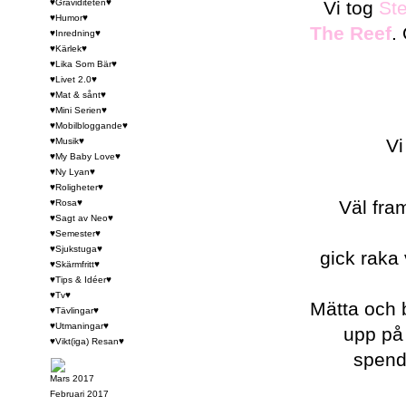
♥Graviditeten♥
Vi tog
St
♥Humor♥
The Reef
.
♥Inredning♥
♥Kärlek♥
♥Lika Som Bär♥
♥Livet 2.0♥
♥Mat & sånt♥
♥Mini Serien♥
♥Mobilbloggande♥
Vi
♥Musik♥
♥My Baby Love♥
♥Ny Lyan♥
♥Roligheter♥
Väl fra
♥Rosa♥
♥Sagt av Neo♥
♥Semester♥
♥Sjukstuga♥
gick raka 
♥Skärmfritt♥
♥Tips & Idéer♥
♥Tv♥
Mätta och b
♥Tävlingar♥
♥Utmaningar♥
upp på 
♥Vikt(iga) Resan♥
spend
Mars 2017
Februari 2017